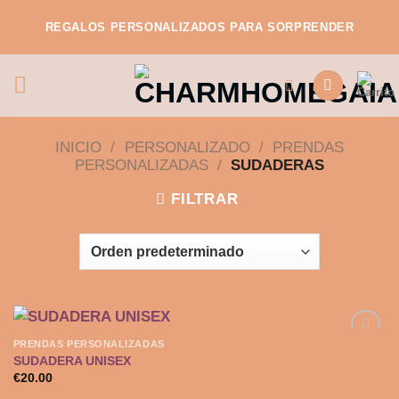
Saltar
REGALOS PERSONALIZADOS PARA SORPRENDER
al
contenido
INICIO
/
PERSONALIZADO
/
PRENDAS
PERSONALIZADAS
/
SUDADERAS
FILTRAR
PRENDAS PERSONALIZADAS
SUDADERA UNISEX
€
20.00
Añadir
a la