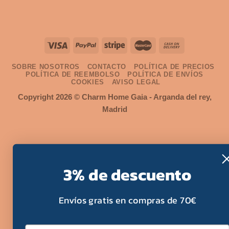
lista de
deseos
SOBRE NOSOTROS
CONTACTO
POLÍTICA DE PRECIOS
POLÍTICA DE REEMBOLSO
POLÍTICA DE ENVÍOS
COOKIES
AVISO LEGAL
Copyright 2026 ©
Charm Home Gaia
- Arganda del rey,
Madrid
3% de descuento
Envíos gratis en compras de 70€