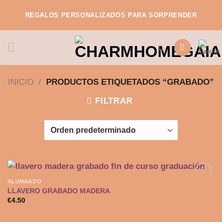
Saltar
REGALOS PERSONALIZADOS PARA SORPRENDER
al
contenido
INICIO
/
PRODUCTOS ETIQUETADOS “GRABADO”
FILTRAR
ALUMNADO
LLAVERO GRABADO MADERA
€
4.50
Añadir
a la
lista de