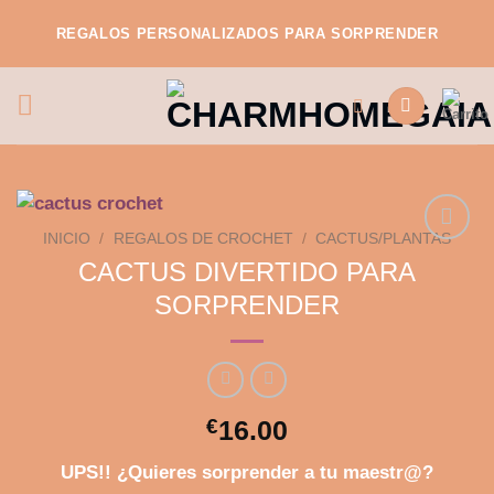
Saltar
REGALOS PERSONALIZADOS PARA SORPRENDER
al
contenido
INICIO
/
REGALOS DE CROCHET
/
CACTUS/PLANTAS
CACTUS DIVERTIDO PARA
SORPRENDER
Añadir
a la
lista de
deseos
€
16.00
UPS!! ¿Quieres sorprender a tu maestr@?