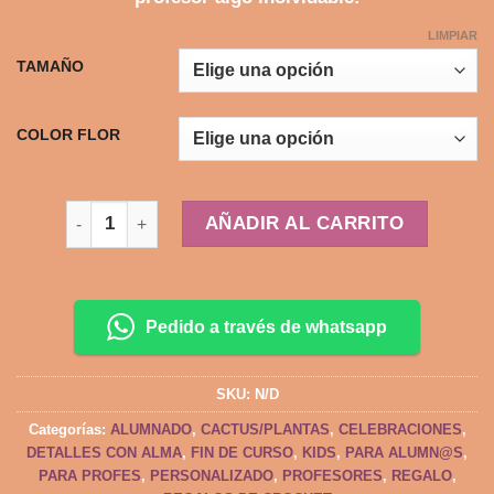
LIMPIAR
TAMAÑO
COLOR FLOR
CACTUS DIVERTIDO PARA SORPRENDER cantidad
AÑADIR AL CARRITO
Pedido a través de whatsapp
SKU:
N/D
Categorías:
ALUMNADO
,
CACTUS/PLANTAS
,
CELEBRACIONES
,
DETALLES CON ALMA
,
FIN DE CURSO
,
KIDS
,
PARA ALUMN@S
,
PARA PROFES
,
PERSONALIZADO
,
PROFESORES
,
REGALO
,