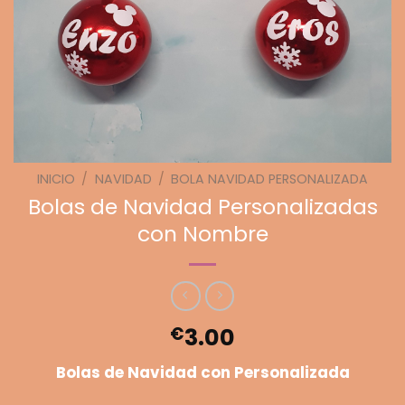
INICIO
/
NAVIDAD
/
BOLA NAVIDAD PERSONALIZADA
Bolas de Navidad Personalizadas
con Nombre
€
3.00
Bolas de Navidad con Personalizada