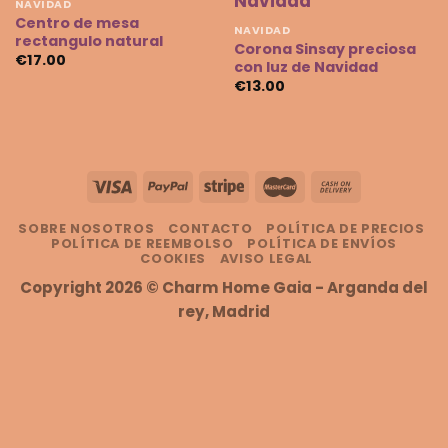
NAVIDAD
Centro de mesa
Añadir
Añadir
NAVIDAD
a la
a la
rectangulo natural
Corona Sinsay preciosa
lista
lista
€
17.00
con luz de Navidad
de
de
deseos
deseos
€
13.00
SOBRE NOSOTROS
CONTACTO
POLÍTICA DE PRECIOS
POLÍTICA DE REEMBOLSO
POLÍTICA DE ENVÍOS
COOKIES
AVISO LEGAL
Copyright 2026 ©
Charm Home Gaia
- Arganda del
rey, Madrid